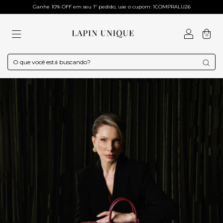
Ganhe 10% OFF em seu 1º pedido, use o cupom: 1COMPRALU26
0