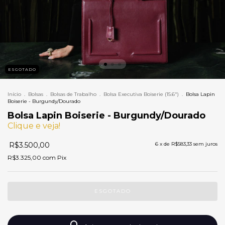
ESGOTADO
Início
.
Bolsas
.
Bolsas de Trabalho
.
Bolsa Executiva Boiserie (15.6")
.
Bolsa Lapin
Boiserie - Burgundy/Dourado
Bolsa Lapin Boiserie - Burgundy/Dourado
Clique e veja!
R$3.500,00
6
x de
R$583,33
sem juros
R$3.325,00
com
Pix