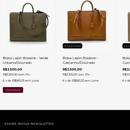
ESGOTADO
ES
Bolsa Lapin Boiserie - Verde
Bolsa Lapin Boiserie -
Bols
Urbano/Dourado
Castanho/Dourado
Conc
R$3.500,00
R$3.500,00
R$3.
R$3.325,00
com
Pix
R$3.325,00
com
Pix
R$3.3
6
x de
R$583,33
sem juros
6
x de
R$583,33
sem juros
6
x d
ASSINE NOSSA NEWSLETTER