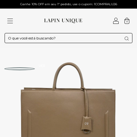
Ganhe 10% OFF em seu 1º pedido, use o cupom: 1COMPRALU26
0