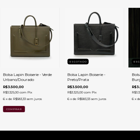
ESGOTADO
ES
Bolsa Lapin Boiserie - Verde
Bolsa Lapin Boiserie -
Bols
Urbano/Dourado
Preto/Prata
Bur
R$3.500,00
R$3.500,00
R$3.
R$3.325,00
com
Pix
R$3.325,00
com
Pix
R$3.3
6
x de
R$583,33
sem juros
6
x de
R$583,33
sem juros
6
x d