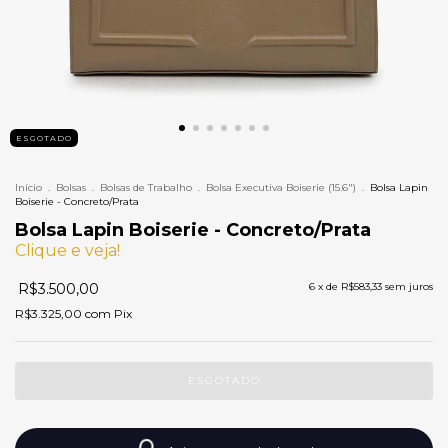
ESGOTADO
Início
.
Bolsas
.
Bolsas de Trabalho
.
Bolsa Executiva Boiserie (15.6")
.
Bolsa Lapin
Boiserie - Concreto/Prata
Bolsa Lapin Boiserie - Concreto/Prata
Clique e veja!
R$3.500,00
6
x de
R$583,33
sem juros
R$3.325,00
com
Pix