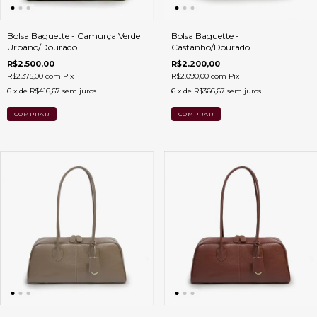
Bolsa Baguette - Camurça Verde
Bolsa Baguette -
Urbano/Dourado
Castanho/Dourado
R$2.500,00
R$2.200,00
R$2.375,00
com
Pix
R$2.090,00
com
Pix
6
x de
R$416,67
sem juros
6
x de
R$366,67
sem juros