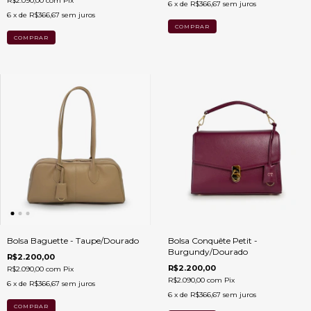
R$2.090,00
com
Pix
6
x de
R$366,67
sem juros
6
x de
R$366,67
sem juros
Bolsa Baguette - Taupe/Dourado
Bolsa Conquête Petit -
Burgundy/Dourado
R$2.200,00
R$2.200,00
R$2.090,00
com
Pix
R$2.090,00
com
Pix
6
x de
R$366,67
sem juros
6
x de
R$366,67
sem juros