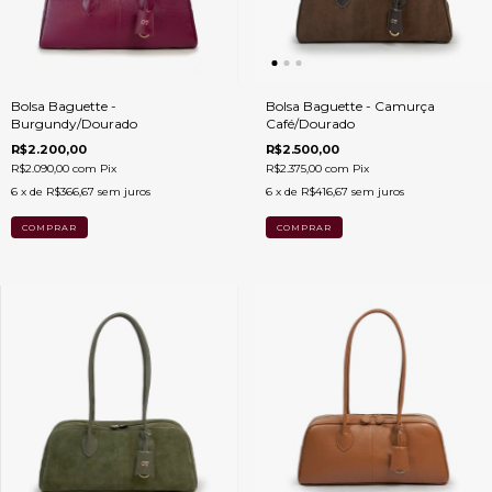
Bolsa Baguette -
Bolsa Baguette - Camurça
Burgundy/Dourado
Café/Dourado
R$2.200,00
R$2.500,00
R$2.090,00
com
Pix
R$2.375,00
com
Pix
6
x de
R$366,67
sem juros
6
x de
R$416,67
sem juros