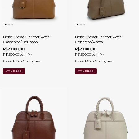
Bolsa Tresser Fermer Petit -
Bolsa Tresser Fermer Petit -
Castanho/Dourado
Concreto/Prata
R$2.000,00
R$2.000,00
R$1.900,00
com
Pix
R$1.900,00
com
Pix
6
x de
R$333,33
sem juros
6
x de
R$333,33
sem juros