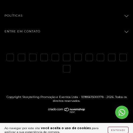
POLÍTICAS
ENTRE EM CONTATO
Copyright Storytelling Promoção e Eventos Ltda - 10985615000178 - 2026. Todos os
direitos reservados.
Ao navegar por este site
você aceita o uso de cookies
para
ENTENDI
agilizar a sua experiência de compra.