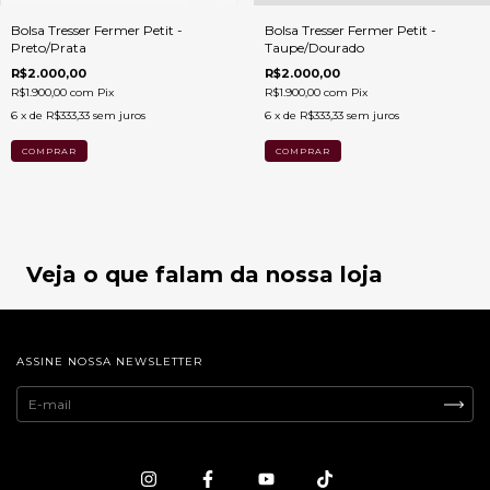
Bolsa Tresser Fermer Petit -
Bolsa Tresser Fermer Petit -
Preto/Prata
Taupe/Dourado
R$2.000,00
R$2.000,00
R$1.900,00
com
Pix
R$1.900,00
com
Pix
6
x de
R$333,33
sem juros
6
x de
R$333,33
sem juros
Veja o que falam da nossa loja
ASSINE NOSSA NEWSLETTER