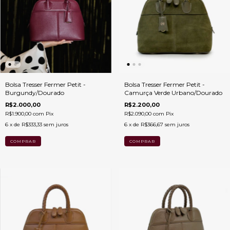
Bolsa Tresser Fermer Petit -
Bolsa Tresser Fermer Petit -
Burgundy/Dourado
Camurça Verde Urbano/Dourado
R$2.000,00
R$2.200,00
R$1.900,00
com
Pix
R$2.090,00
com
Pix
6
x de
R$333,33
sem juros
6
x de
R$366,67
sem juros