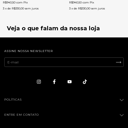
R$940,50
com
Pix
R$940,50
com
Pix
3
x de
R$330,00
sem juros
3
x de
R$330,00
sem juros
Veja o que falam da nossa loja
ASSINE NOSSA NEWSLETTER
POLÍTICAS
ENTRE EM CONTATO