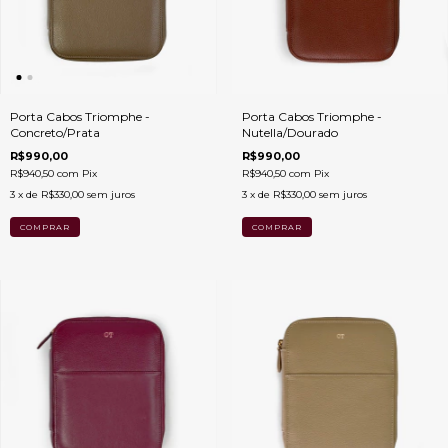
Porta Cabos Triomphe -
Porta Cabos Triomphe -
Concreto/Prata
Nutella/Dourado
R$990,00
R$990,00
R$940,50
com
Pix
R$940,50
com
Pix
3
x de
R$330,00
sem juros
3
x de
R$330,00
sem juros