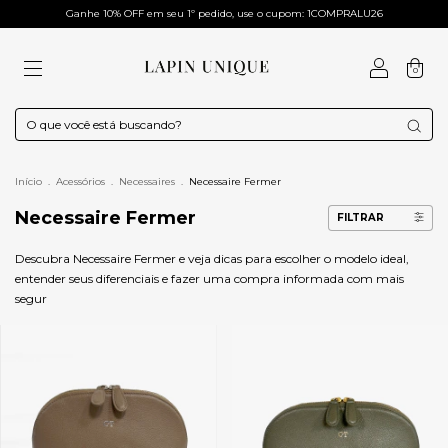
Ganhe 10% OFF em seu 1º pedido, use o cupom: 1COMPRALU26
0
Início
.
Acessórios
.
Necessaires
.
Necessaire Fermer
Necessaire Fermer
FILTRAR
Descubra Necessaire Fermer e veja dicas para escolher o modelo ideal,
entender seus diferenciais e fazer uma compra informada com mais
segur