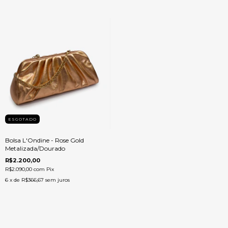
ESGOTADO
Bolsa L'Ondine - Rose Gold
Metalizada/Dourado
R$2.200,00
R$2.090,00
com
Pix
6
x de
R$366,67
sem juros