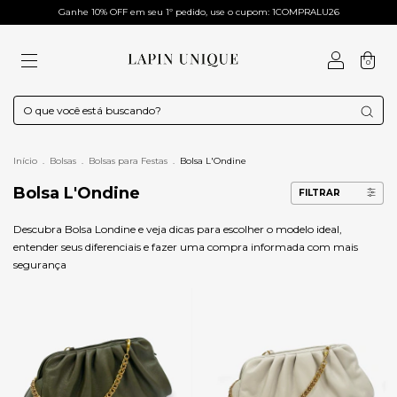
Ganhe 10% OFF em seu 1º pedido, use o cupom: 1COMPRALU26
0
Início
.
Bolsas
.
Bolsas para Festas
.
Bolsa L'Ondine
Bolsa L'Ondine
FILTRAR
Descubra Bolsa Londine e veja dicas para escolher o modelo ideal,
entender seus diferenciais e fazer uma compra informada com mais
segurança