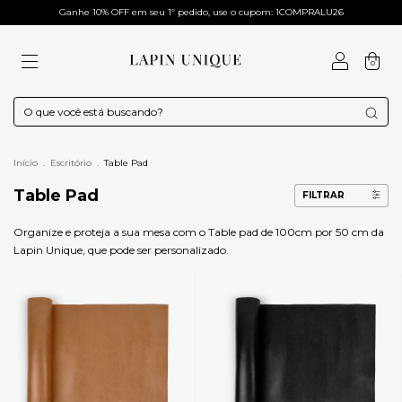
Ganhe 10% OFF em seu 1º pedido, use o cupom: 1COMPRALU26
0
Início
.
Escritório
.
Table Pad
Table Pad
FILTRAR
Organize e proteja a sua mesa com o Table pad de 100cm por 50 cm da
Lapin Unique, que pode ser personalizado.