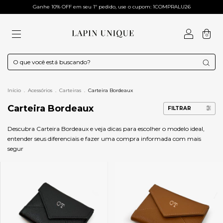
Ganhe 10% OFF em seu 1º pedido, use o cupom: 1COMPRALU26
0
Início
.
Acessórios
.
Carteiras
.
Carteira Bordeaux
Carteira Bordeaux
FILTRAR
Descubra Carteira Bordeaux e veja dicas para escolher o modelo ideal,
entender seus diferenciais e fazer uma compra informada com mais
segur