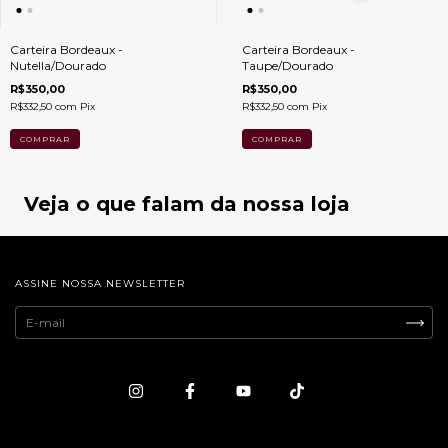
Carteira Bordeaux -
Carteira Bordeaux -
Nutella/Dourado
Taupe/Dourado
R$350,00
R$350,00
R$332,50
com
Pix
R$332,50
com
Pix
Veja o que falam da nossa loja
ASSINE NOSSA NEWSLETTER