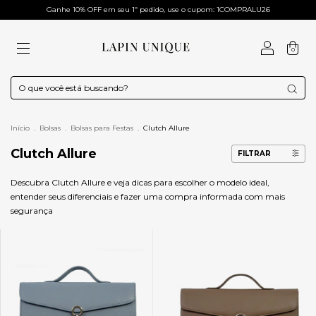
Ganhe 10% OFF em seu 1º pedido, use o cupom: 1COMPRALU26
0
Início
.
Bolsas
.
Bolsas para Festas
.
Clutch Allure
Clutch Allure
FILTRAR
Descubra Clutch Allure e veja dicas para escolher o modelo ideal,
entender seus diferenciais e fazer uma compra informada com mais
segurança