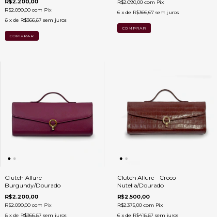
R$2.200,00
R$2.090,00
com
Pix
R$2.090,00
com
Pix
6
x de
R$366,67
sem juros
6
x de
R$366,67
sem juros
Clutch Allure -
Clutch Allure - Croco
Burgundy/Dourado
Nutella/Dourado
R$2.200,00
R$2.500,00
R$2.090,00
com
Pix
R$2.375,00
com
Pix
6
x de
R$366,67
sem juros
6
x de
R$416,67
sem juros