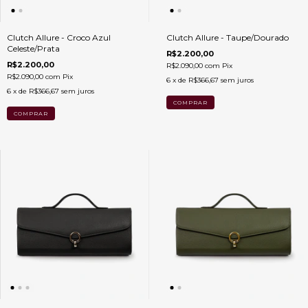
Clutch Allure - Croco Azul
Clutch Allure - Taupe/Dourado
Celeste/Prata
R$2.200,00
R$2.200,00
R$2.090,00
com
Pix
R$2.090,00
com
Pix
6
x de
R$366,67
sem juros
6
x de
R$366,67
sem juros