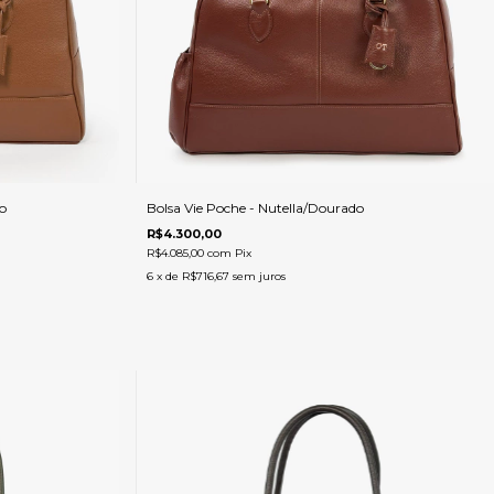
o
Bolsa Vie Poche - Nutella/Dourado
R$4.300,00
R$4.085,00
com
Pix
6
x de
R$716,67
sem juros