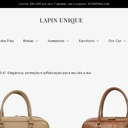
Ganhe 10% OFF em seu 1º pedido, use o cupom: 1COMPRALU26
 dos Pais
Bolsas
Acessórios
Escritório
Por Cor
". Elegância, proteção e sofisticação para seu dia a dia.