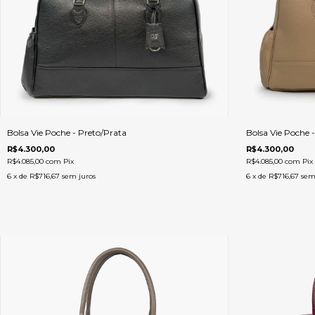
Bolsa Vie Poche - Preto/Prata
Bolsa Vie Poche
R$4.300,00
R$4.300,00
R$4.085,00
com
Pix
R$4.085,00
com
Pix
6
x de
R$716,67
sem juros
6
x de
R$716,67
sem