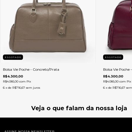
ESGOTADO
ESGOTADO
Bolsa Vie Poche - Concreto/Prata
Bolsa Vie Poche
R$4.300,00
R$4.300,00
R$4.085,00
com
Pix
R$4.085,00
com
Pix
6
x de
R$716,67
sem juros
6
x de
R$716,67
sem
Veja o que falam da nossa loja
ASSINE NOSSA NEWSLETTER