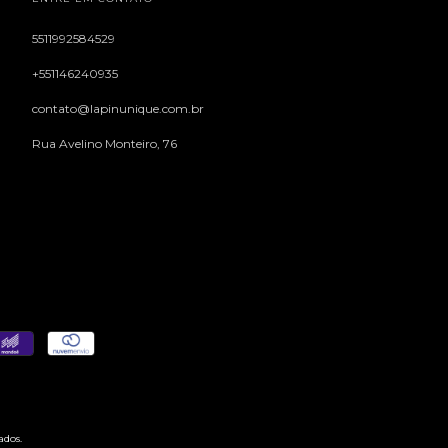
5511992584529
+551146240935
contato@lapinunique.com.br
Rua Avelino Monteiro, 76
ados.