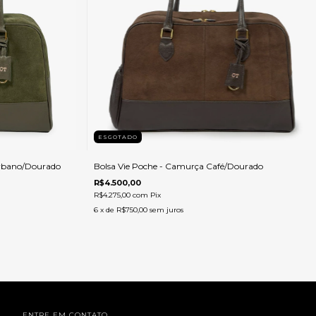
ESGOTADO
Urbano/Dourado
Bolsa Vie Poche - Camurça Café/Dourado
R$4.500,00
R$4.275,00
com
Pix
6
x de
R$750,00
sem juros
ENTRE EM CONTATO