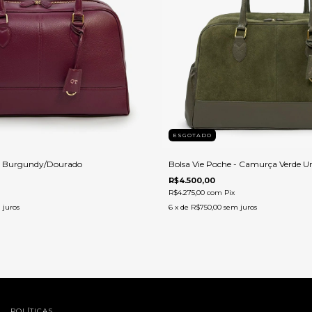
ESGOTADO
 - Burgundy/Dourado
Bolsa Vie Poche - Camurça Verde 
R$4.500,00
R$4.275,00
com
Pix
 juros
6
x de
R$750,00
sem juros
POLÍTICAS