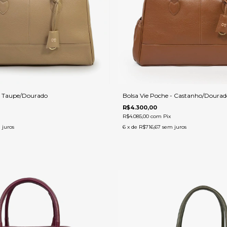
 - Taupe/Dourado
Bolsa Vie Poche - Castanho/Dourad
R$4.300,00
R$4.085,00
com
Pix
 juros
6
x de
R$716,67
sem juros