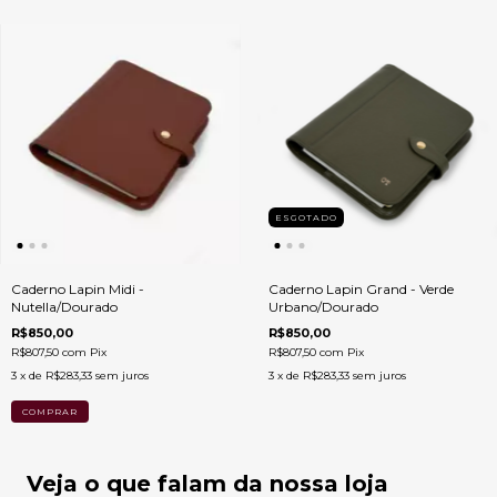
ESGOTADO
Caderno Lapin Midi -
Caderno Lapin Grand - Verde
Nutella/Dourado
Urbano/Dourado
R$850,00
R$850,00
R$807,50
com
Pix
R$807,50
com
Pix
3
x de
R$283,33
sem juros
3
x de
R$283,33
sem juros
Veja o que falam da nossa loja