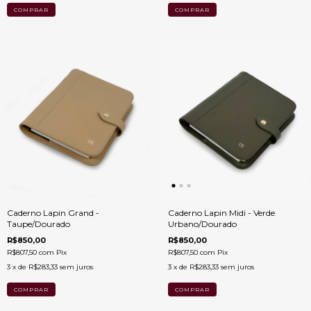
Caderno Lapin Grand -
Caderno Lapin Midi - Verde
Taupe/Dourado
Urbano/Dourado
R$850,00
R$850,00
R$807,50
com
Pix
R$807,50
com
Pix
3
x de
R$283,33
sem juros
3
x de
R$283,33
sem juros