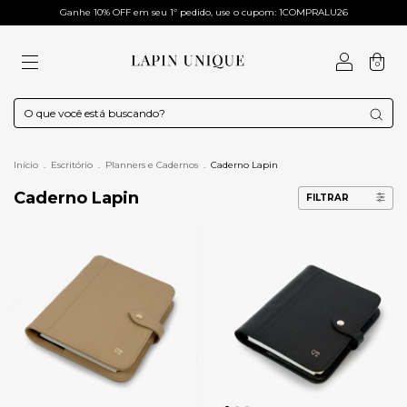
Ganhe 10% OFF em seu 1º pedido, use o cupom: 1COMPRALU26
0
Início
.
Escritório
.
Planners e Cadernos
.
Caderno Lapin
Caderno Lapin
FILTRAR