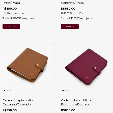
Preto/Prata
Concreto/Prata
R$850,00
R$850,00
R$807,50
com
Pix
R$807,50
com
Pix
3
x de
R$283,33
sem juros
3
x de
R$283,33
sem juros
Caderno Lapin Midi -
Caderno Lapin Midi -
Castanho/Dourado
Burgundy/Dourado
R$850,00
R$850,00