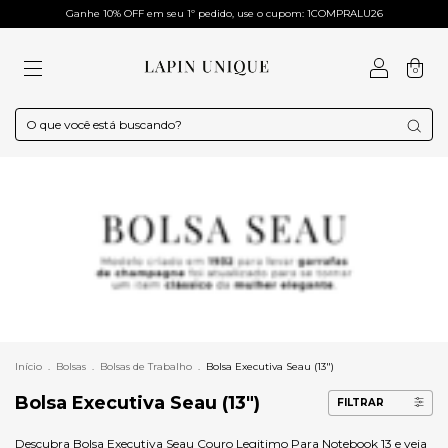
Ganhe 10% OFF em seu 1º pedido, use o cupom: 1COMPRALU26
0
Início
.
Bolsas
.
Bolsas de Trabalho
.
Bolsa Executiva Seau (13")
Bolsa Executiva Seau (13")
FILTRAR
Descubra Bolsa Executiva Seau Couro Legitimo Para Notebook 13 e veja