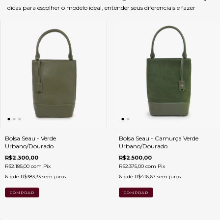
dicas para escolher o modelo ideal, entender seus diferenciais e fazer
Bolsa Seau - Verde
Bolsa Seau - Camurça Verde
Urbano/Dourado
Urbano/Dourado
R$2.300,00
R$2.500,00
R$2.185,00
com
Pix
R$2.375,00
com
Pix
6
x de
R$383,33
sem juros
6
x de
R$416,67
sem juros