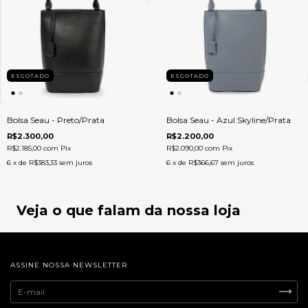
ESGOTADO
ESGOTADO
Bolsa Seau - Preto/Prata
Bolsa Seau - Azul Skyline/Prata
R$2.300,00
R$2.200,00
R$2.185,00
com
Pix
R$2.090,00
com
Pix
6
x de
R$383,33
sem juros
6
x de
R$366,67
sem juros
Veja o que falam da nossa loja
ASSINE NOSSA NEWSLETTER