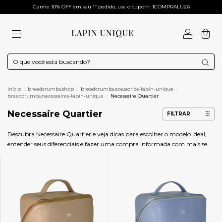
Ganhe 10% OFF em seu 1º pedido, use o cupom: 1COMPRALU26
0
Início
.
breadcrumbs.shop
.
breadcrumbs.acessorios-lapin-unique
.
breadcrumbs.necessaires-lapin-unique
.
Necessaire Quartier
Necessaire Quartier
FILTRAR
Descubra Necessaire Quartier e veja dicas para escolher o modelo ideal,
entender seus diferenciais e fazer uma compra informada com mais se