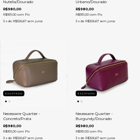
Nutella/Dourado
Urbano/Dourado
R$980,00
R$980,00
R$931,00
com
Pix
R$931,00
com
Pix
3
x de
R$326,67
sem juros
3
x de
R$326,67
sem juros
ESGOTADO
ESGOTADO
Necessaire Quartier -
Necessaire Quartier -
Concreto/Prata
Burgundy/Dourado
R$980,00
R$980,00
R$931,00
com
Pix
R$931,00
com
Pix
3
x de
R$326,67
sem juros
3
x de
R$326,67
sem juros