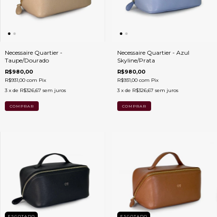
Necessaire Quartier -
Necessaire Quartier - Azul
Taupe/Dourado
Skyline/Prata
R$980,00
R$980,00
R$931,00
com
Pix
R$931,00
com
Pix
3
x de
R$326,67
sem juros
3
x de
R$326,67
sem juros
ESGOTADO
ESGOTADO