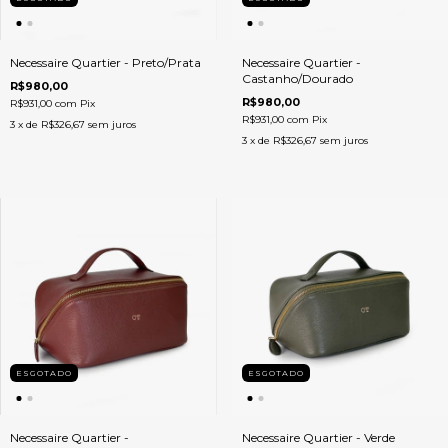
Necessaire Quartier - Preto/Prata
Necessaire Quartier -
Castanho/Dourado
R$980,00
R$980,00
R$931,00
com
Pix
R$931,00
com
Pix
3
x de
R$326,67
sem juros
3
x de
R$326,67
sem juros
ESGOTADO
ESGOTADO
Necessaire Quartier -
Necessaire Quartier - Verde