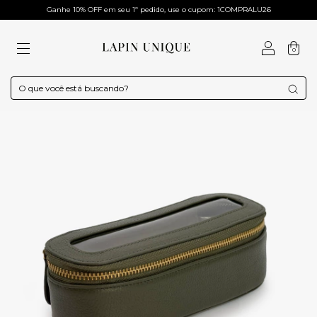
Ganhe 10% OFF em seu 1º pedido, use o cupom: 1COMPRALU26
0