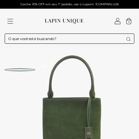
Ganhe 10% OFF em seu 1º pedido, use o cupom: 1COMPRALU26
0