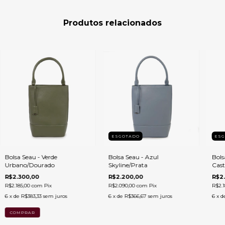
Produtos relacionados
ESGOTADO
ES
Bolsa Seau - Verde
Bolsa Seau - Azul
Bols
Urbano/Dourado
Skyline/Prata
Cas
R$2.300,00
R$2.200,00
R$2
R$2.185,00
com
Pix
R$2.090,00
com
Pix
R$2.1
6
x de
R$383,33
sem juros
6
x de
R$366,67
sem juros
6
x d