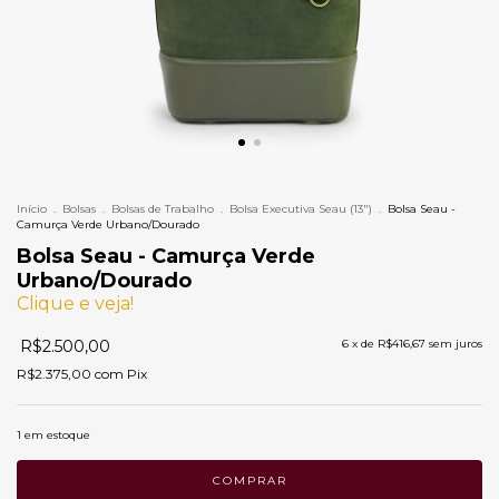
Início
.
Bolsas
.
Bolsas de Trabalho
.
Bolsa Executiva Seau (13")
.
Bolsa Seau -
Camurça Verde Urbano/Dourado
Bolsa Seau - Camurça Verde
Urbano/Dourado
Clique e veja!
R$2.500,00
6
x de
R$416,67
sem juros
R$2.375,00
com
Pix
1
em estoque