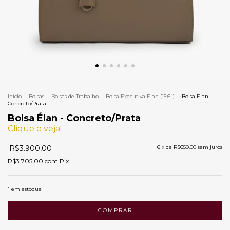
Início
.
Bolsas
.
Bolsas de Trabalho
.
Bolsa Executiva Élan (15.6")
.
Bolsa Élan -
Concreto/Prata
Bolsa Élan - Concreto/Prata
Clique e veja!
R$3.900,00
6
x de
R$650,00
sem juros
R$3.705,00
com
Pix
1
em estoque