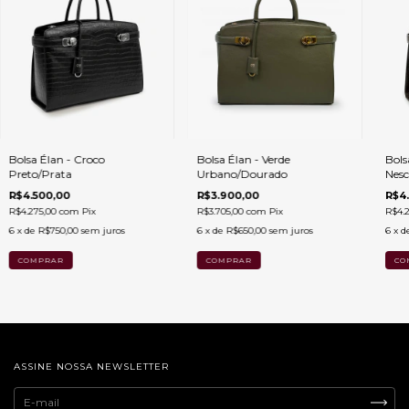
Bolsa Élan - Croco
Bolsa Élan - Verde
Bols
Preto/Prata
Urbano/Dourado
Nes
R$4.500,00
R$3.900,00
R$4
R$4.275,00
com
Pix
R$3.705,00
com
Pix
R$4.
6
x de
R$750,00
sem juros
6
x de
R$650,00
sem juros
6
x d
ASSINE NOSSA NEWSLETTER