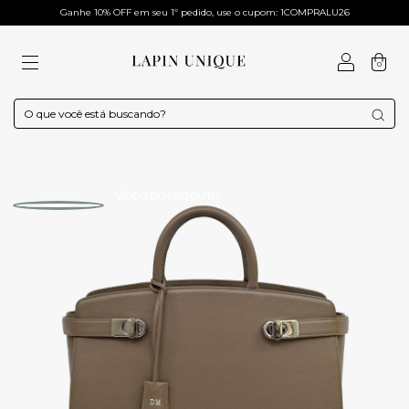
Ganhe 10% OFF em seu 1º pedido, use o cupom: 1COMPRALU26
0