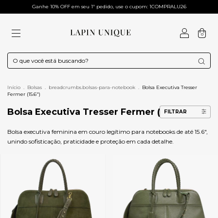
Ganhe 10% OFF em seu 1º pedido, use o cupom: 1COMPRALU26
0
Início
.
Bolsas
.
breadcrumbs.bolsas-para-notebook
.
Bolsa Executiva Tresser
Fermer (15.6")
Bolsa Executiva Tresser Fermer (15.6")
FILTRAR
Bolsa executiva feminina em couro legítimo para notebooks de até 15.6",
unindo sofisticação, praticidade e proteção em cada detalhe.