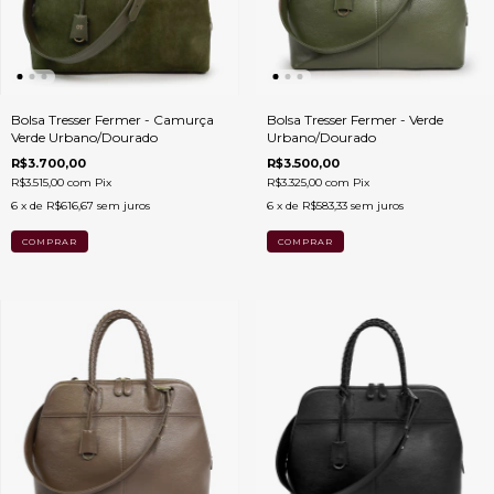
Bolsa Tresser Fermer - Camurça
Bolsa Tresser Fermer - Verde
Verde Urbano/Dourado
Urbano/Dourado
R$3.700,00
R$3.500,00
R$3.515,00
com
Pix
R$3.325,00
com
Pix
6
x de
R$616,67
sem juros
6
x de
R$583,33
sem juros