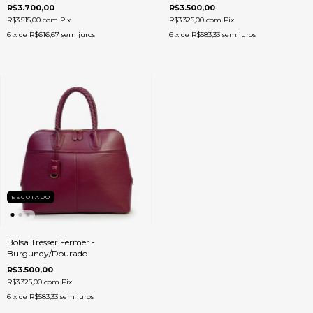
R$3.700,00
R$3.500,00
R$3.515,00
com
Pix
R$3.325,00
com
Pix
6
x de
R$616,67
sem juros
6
x de
R$583,33
sem juros
ESGOTADO
Bolsa Tresser Fermer -
Burgundy/Dourado
R$3.500,00
R$3.325,00
com
Pix
6
x de
R$583,33
sem juros