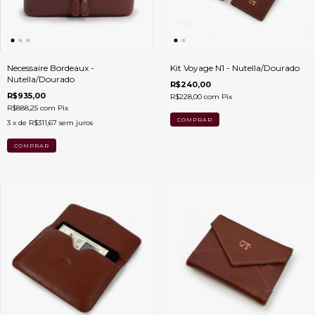
Necessaire Bordeaux -
Kit Voyage N1 - Nutella/Dourado
Nutella/Dourado
R$240,00
R$935,00
R$228,00
com
Pix
R$888,25
com
Pix
3
x de
R$311,67
sem juros