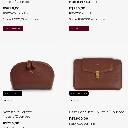
Nutella/Dourado
Nutella/Dourado
R$820,00
R$850,00
R$779,00
com
Pix
R$807,50
com
Pix
3
x de
R$273,33
sem juros
3
x de
R$283,33
sem juros
ESGOTADO
ESGOTADO
Necessaire Fermer -
Case Conquête - Nutella/Dourado
Nutella/Dourado
R$1.800,00
R$390,00
R$1.710,00
com
Pix