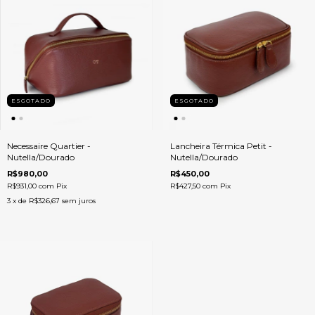
ESGOTADO
ESGOTADO
Necessaire Quartier -
Lancheira Térmica Petit -
Nutella/Dourado
Nutella/Dourado
R$980,00
R$450,00
R$931,00
com
Pix
R$427,50
com
Pix
3
x de
R$326,67
sem juros