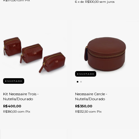
R$370,50
com
Pix
6
x de
R$300,00
sem juros
ESGOTADO
ESGOTADO
Kit Necessaire Trois -
Necessaire Cercle -
Nutella/Dourado
Nutella/Dourado
R$400,00
R$350,00
R$380,00
com
Pix
R$332,50
com
Pix