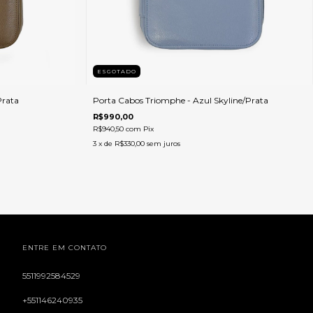
ESGOTADO
Prata
Porta Cabos Triomphe - Azul Skyline/Prata
R$990,00
R$940,50
com
Pix
3
x de
R$330,00
sem juros
ENTRE EM CONTATO
5511992584529
+551146240935