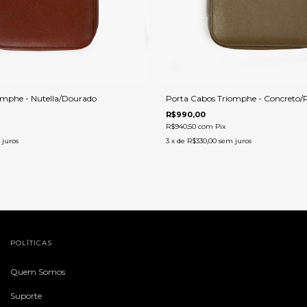
omphe - Nutella/Dourado
Porta Cabos Triomphe - Concreto/
R$990,00
R$940,50
com
Pix
 juros
3
x de
R$330,00
sem juros
POLÍTICAS
Quem Somos
Suporte