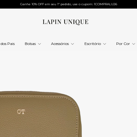
Ganhe 10% OFF em seu 1º pedido, use o cupom: 1COMPRALU26
 dos Pais
Bolsas
Acessórios
Escritório
Por Cor