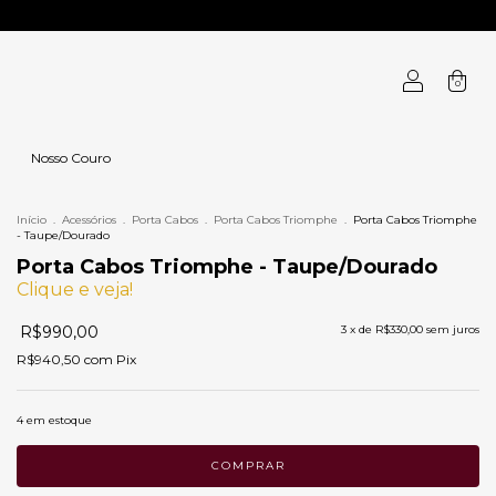
0
Nosso Couro
Início
.
Acessórios
.
Porta Cabos
.
Porta Cabos Triomphe
.
Porta Cabos Triomphe
- Taupe/Dourado
Porta Cabos Triomphe - Taupe/Dourado
Clique e veja!
R$990,00
3
x de
R$330,00
sem juros
R$940,50
com
Pix
4
em estoque