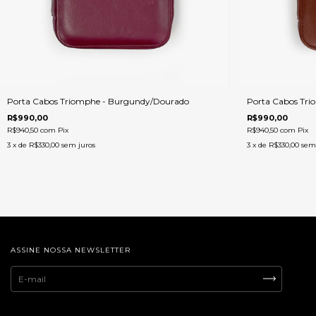
Porta Cabos Triomphe - Burgundy/Dourado
Porta Cabos Tri
R$990,00
R$990,00
R$940,50
com
Pix
R$940,50
com
Pix
3
x de
R$330,00
sem juros
3
x de
R$330,00
sem
ASSINE NOSSA NEWSLETTER