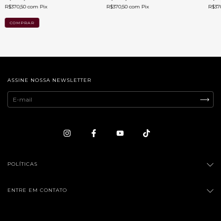
R$370,50
com
Pix
R$370,50
com
Pix
R$37
ASSINE NOSSA NEWSLETTER
POLÍTICAS
ENTRE EM CONTATO