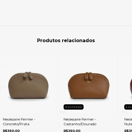
Produtos relacionados
ESGOTADO
ES
Necessaire Fermer -
Necessaire Fermer -
Nece
Concreto/Prata
Castanho/Dourado
Nute
R$390,00
R$390,00
R$3