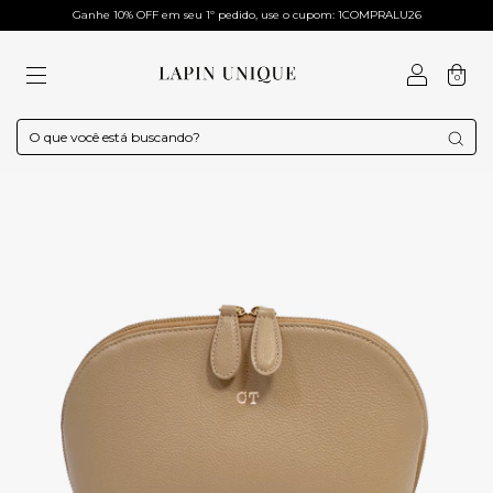
Ganhe 10% OFF em seu 1º pedido, use o cupom: 1COMPRALU26
0