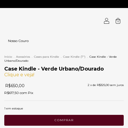
0
Nosso Couro
Início
.
Acessórios
.
Cases para Kindle
.
Case Kindle (7")
.
Case Kindle - Verde
Urbano/Dourado
Case Kindle - Verde Urbano/Dourado
Clique e veja!
R$650,00
2
x de
R$325,00
sem juros
R$617,50
com
Pix
1
em estoque