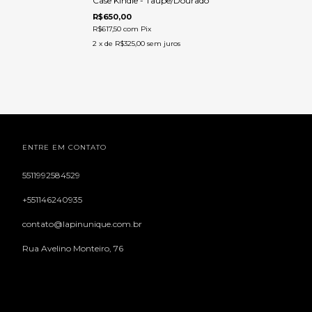
Case Kindle - Taupe/Dourado
R$650,00
R$617,50
com
Pix
2
x de
R$325,00
sem juros
ENTRE EM CONTATO
5511992584529
+551146240935
contato@lapinunique.com.br
Rua Avelino Monteiro, 76