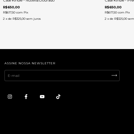
Case Kindle - Nutella/Dourado
Case Kindle - Pr
R$650,00
R$650,00
R$617,50
com
Pix
R$617,50
com
Pix
2
x de
R$325,00
sem juros
2
x de
R$325,00
sem
ASSINE NOSSA NEWSLETTER