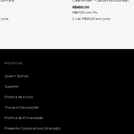
eto/Prata
Case Kindle - Castanho/Dourado
R$650,00
R$617,50
com
Pix
 juros
2
x de
R$325,00
sem juros
POLÍTICAS
Quem Somos
Suporte
Política de Envio
Trocas e Devoluções
Política de Privacidade
Presente Corporativos (Atacado)