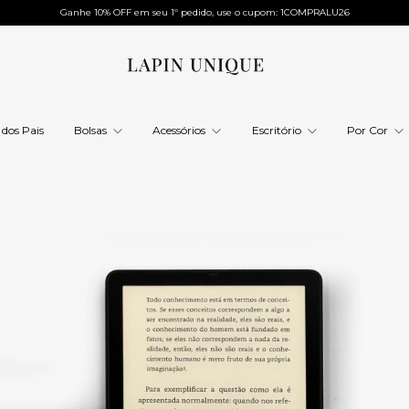
Ganhe 10% OFF em seu 1º pedido, use o cupom: 1COMPRALU26
 dos Pais
Bolsas
Acessórios
Escritório
Por Cor