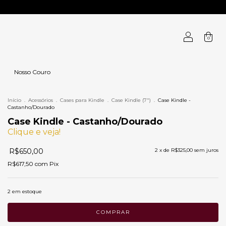
0
Nosso Couro
Início
.
Acessórios
.
Cases para Kindle
.
Case Kindle (7")
.
Case Kindle -
Castanho/Dourado
Case Kindle - Castanho/Dourado
Clique e veja!
R$650,00
2
x de
R$325,00
sem juros
R$617,50
com
Pix
2
em estoque