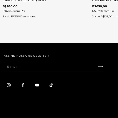
Case Kindle - Concreto/Prata
Case Kindle - T
R$650,00
R$650,00
R$617,50
com
Pix
R$617,50
com
Pix
2
x de
R$325,00
sem juros
2
x de
R$325,00
sem
ASSINE NOSSA NEWSLETTER