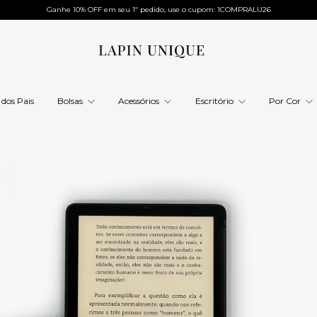
Ganhe 10% OFF em seu 1º pedido, use o cupom: 1COMPRALU26
 dos Pais
Bolsas
Acessórios
Escritório
Por Cor