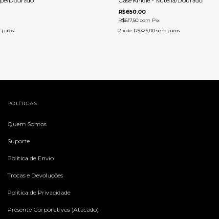
aupe/Dourado
Case Kindle - Nutella/Dourado
R$650,00
R$617,50
com
Pix
 juros
2
x de
R$325,00
sem juros
POLÍTICAS
Quem Somos
Suporte
Política de Envio
Trocas e Devoluções
Política de Privacidade
Presente Corporativos (Atacado)