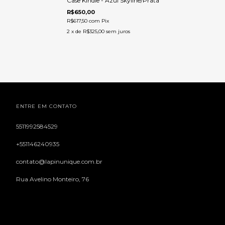
Case Kindle - Azul Skyline/Prata
R$650,00
R$617,50
com
Pix
2
x de
R$325,00
sem juros
ENTRE EM CONTATO
5511992584529
+551146240935
contato@lapinunique.com.br
Rua Avelino Monteiro, 76