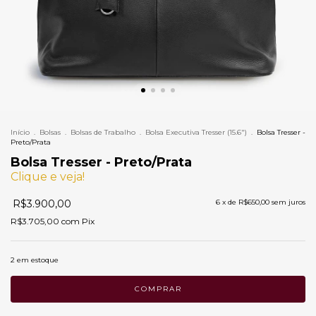
Início
.
Bolsas
.
Bolsas de Trabalho
.
Bolsa Executiva Tresser (15.6")
.
Bolsa Tresser -
Preto/Prata
Bolsa Tresser - Preto/Prata
Clique e veja!
R$3.900,00
6
x de
R$650,00
sem juros
R$3.705,00
com
Pix
2
em estoque