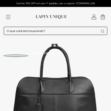
Ganhe 10% OFF em seu 1º pedido, use o cupom: 1COMPRALU26
0