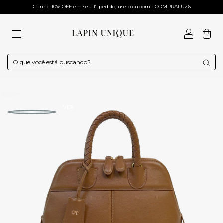
Ganhe 10% OFF em seu 1º pedido, use o cupom: 1COMPRALU26
0