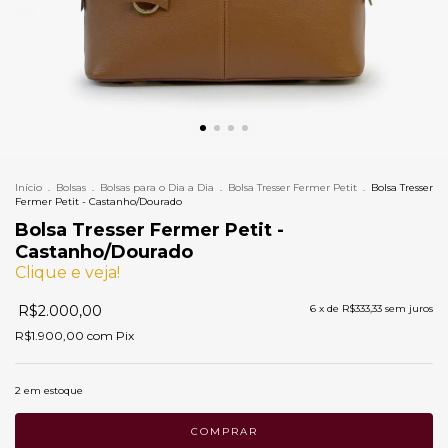
Início
.
Bolsas
.
Bolsas para o Dia a Dia
.
Bolsa Tresser Fermer Petit
.
Bolsa Tresser
Fermer Petit - Castanho/Dourado
Bolsa Tresser Fermer Petit -
Castanho/Dourado
Clique e veja!
R$2.000,00
6
x de
R$333,33
sem juros
R$1.900,00
com
Pix
2
em estoque