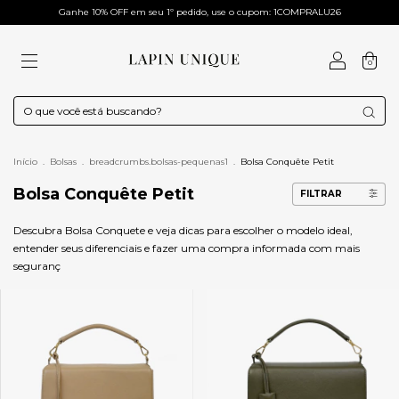
Ganhe 10% OFF em seu 1º pedido, use o cupom: 1COMPRALU26
0
Início
.
Bolsas
.
breadcrumbs.bolsas-pequenas1
.
Bolsa Conquête Petit
Bolsa Conquête Petit
FILTRAR
Descubra Bolsa Conquete e veja dicas para escolher o modelo ideal,
entender seus diferenciais e fazer uma compra informada com mais
seguranç