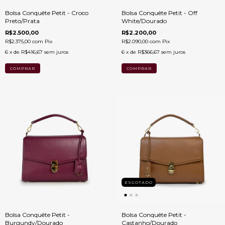
Bolsa Conquête Petit - Croco
Bolsa Conquête Petit - Off
Preto/Prata
White/Dourado
R$2.500,00
R$2.200,00
R$2.375,00
com
Pix
R$2.090,00
com
Pix
6
x de
R$416,67
sem juros
6
x de
R$366,67
sem juros
ESGOTADO
Bolsa Conquête Petit -
Bolsa Conquête Petit -
Burgundy/Dourado
Castanho/Dourado