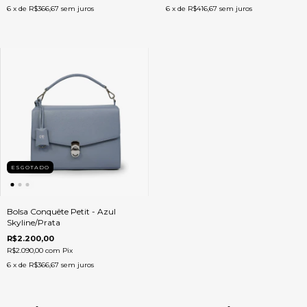
6
x de
R$366,67
sem juros
6
x de
R$416,67
sem juros
ESGOTADO
Bolsa Conquête Petit - Azul
Skyline/Prata
R$2.200,00
R$2.090,00
com
Pix
6
x de
R$366,67
sem juros