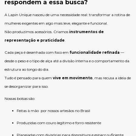
respondem a essa busca?
A Lapin Unique nasceu de uma necessidade real: transformar a rotina de
mulheres exigentes em algo mais leve, elegante e funcional.
Não produzimos acessórios. Criamos
instrumentos de
representação e praticidade
.
Cada peça é desenhada com foco em
funcionalidade refinada
—
desde o peso e o tipo de alça até a divisão interna e o comportamento da
estrutura ao longo do dia.
Tudo é pensado para quem
vive em movimento
, mas recusa a ideia de
se desorganizar para isso.
Nossas bolsas são:
Feitas à mão por nossos artesãos no Brasil
Produzidas com couro legítimo e forro resistente
Planejadas com divisórias para dispositivos e espaço suficiente