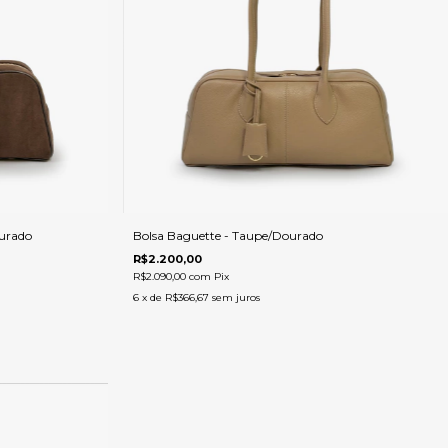
urado
Bolsa Baguette - Taupe/Dourado
R$2.200,00
R$2.090,00
com
Pix
6
x de
R$366,67
sem juros