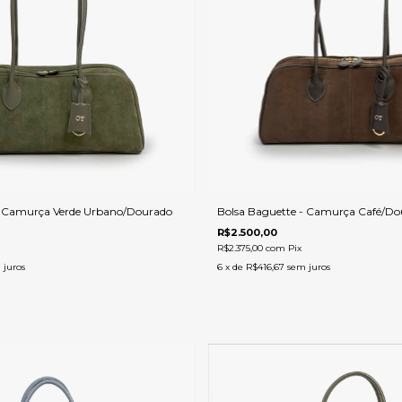
- Camurça Verde Urbano/Dourado
Bolsa Baguette - Camurça Café/Do
R$2.500,00
R$2.375,00
com
Pix
 juros
6
x de
R$416,67
sem juros