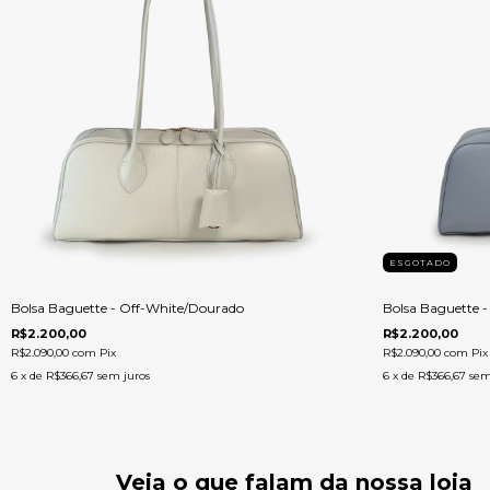
ESGOTADO
Bolsa Baguette - Off-White/Dourado
Bolsa Baguette -
R$2.200,00
R$2.200,00
R$2.090,00
com
Pix
R$2.090,00
com
Pix
6
x de
R$366,67
sem juros
6
x de
R$366,67
sem
Veja o que falam da nossa loja