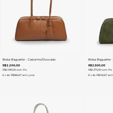
Bolsa Baguette - Castanho/Dourado
Bolsa Baguette 
R$2.200,00
R$2.500,00
R$2.090,00
com
Pix
R$2.375,00
com
Pix
6
x de
R$366,67
sem juros
6
x de
R$416,67
sem