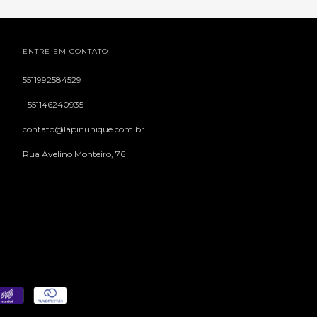
ENTRE EM CONTATO
5511992584529
+551146240935
contato@lapinunique.com.br
Rua Avelino Monteiro, 76