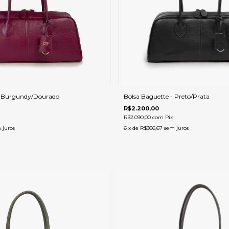
- Burgundy/Dourado
Bolsa Baguette - Preto/Prata
R$2.200,00
R$2.090,00
com
Pix
 juros
6
x de
R$366,67
sem juros