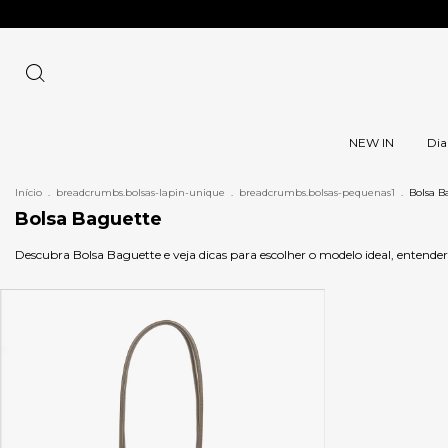
NEW IN
Dia
Início
.
breadcrumbs.bolsas-lapin-unique
.
breadcrumbs.bolsas-pequenas1
.
Bolsa B
Bolsa Baguette
Descubra Bolsa Baguette e veja dicas para escolher o modelo ideal, entend