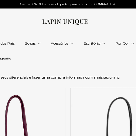
Ganhe 10% OFF em seu 1º pedido, use o cupom: 1COMPRALU26
 dos Pais
Bolsas
Acessórios
Escritório
Por Cor
aguette
er seus diferenciais e fazer uma compra informada com mais seguranç