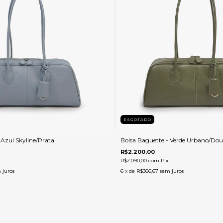
ESGOTADO
 Azul Skyline/Prata
Bolsa Baguette - Verde Urbano/Do
R$2.200,00
R$2.090,00
com
Pix
 juros
6
x de
R$366,67
sem juros