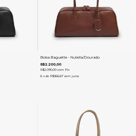
Bolsa Baguette - Nutella/Dourado
R$2.200,00
R$2.090,00
com
Pix
6
x de
R$366,67
sem juros