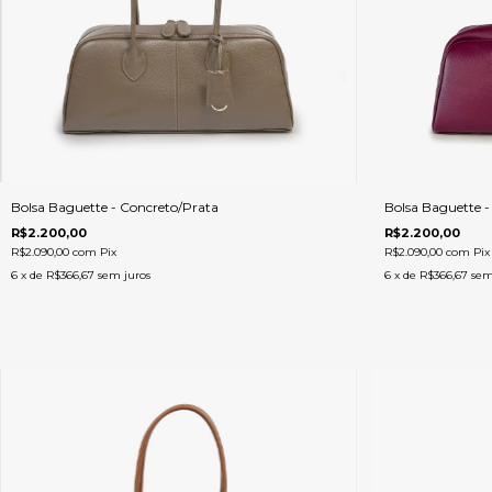
Bolsa Baguette - Concreto/Prata
Bolsa Baguette 
R$2.200,00
R$2.200,00
R$2.090,00
com
Pix
R$2.090,00
com
Pix
6
x de
R$366,67
sem juros
6
x de
R$366,67
sem