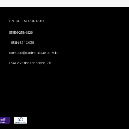
ENTRE EM CONTATO
5511992584529
+551146240935
contato@lapinunique.com.br
Rua Avelino Monteiro, 76