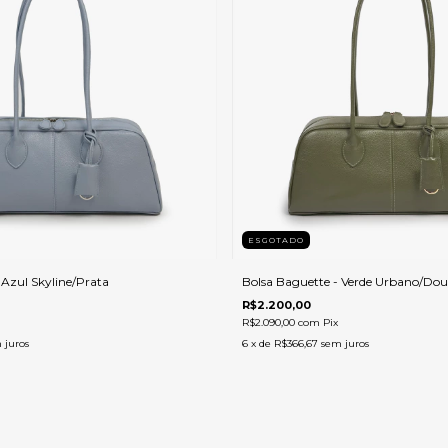
ESGOTADO
 Azul Skyline/Prata
Bolsa Baguette - Verde Urbano/Do
R$2.200,00
R$2.090,00
com
Pix
 juros
6
x de
R$366,67
sem juros