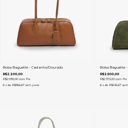
Bolsa Baguette - Castanho/Dourado
Bolsa Baguette 
R$2.200,00
R$2.500,00
R$2.090,00
com
Pix
R$2.375,00
com
Pix
6
x de
R$366,67
sem juros
6
x de
R$416,67
sem