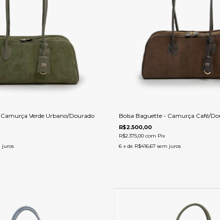
- Camurça Verde Urbano/Dourado
Bolsa Baguette - Camurça Café/Do
R$2.500,00
R$2.375,00
com
Pix
 juros
6
x de
R$416,67
sem juros