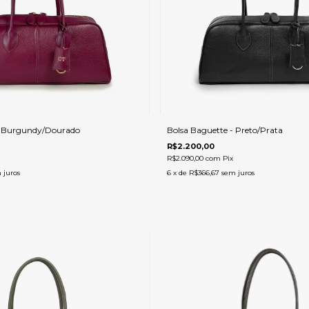
- Burgundy/Dourado
Bolsa Baguette - Preto/Prata
R$2.200,00
R$2.090,00
com
Pix
 juros
6
x de
R$366,67
sem juros