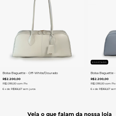
ESGOTADO
Bolsa Baguette - Off-White/Dourado
Bolsa Baguette -
R$2.200,00
R$2.200,00
R$2.090,00
com
Pix
R$2.090,00
com
Pix
6
x de
R$366,67
sem juros
6
x de
R$366,67
sem
Veja o que falam da nossa loja