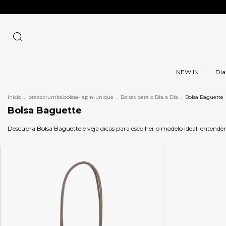
NEW IN
Dia
Início
.
breadcrumbs.bolsas-lapin-unique
.
Bolsas para o Dia a Dia
.
Bolsa Baguette
Bolsa Baguette
Descubra Bolsa Baguette e veja dicas para escolher o modelo ideal, entend