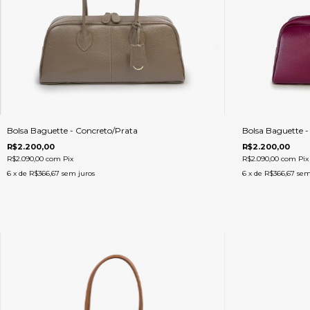
Bolsa Baguette - Concreto/Prata
Bolsa Baguette 
R$2.200,00
R$2.200,00
R$2.090,00
com
Pix
R$2.090,00
com
Pix
6
x de
R$366,67
sem juros
6
x de
R$366,67
sem