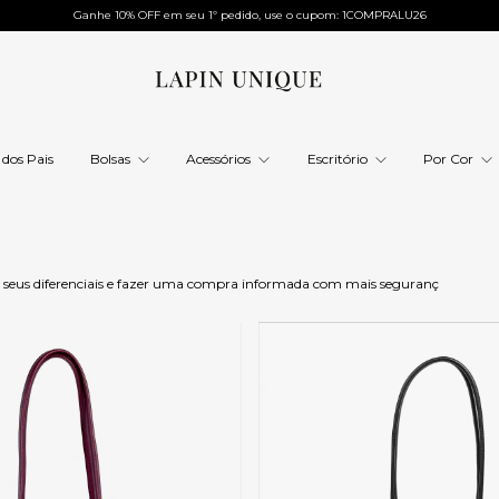
Ganhe 10% OFF em seu 1º pedido, use o cupom: 1COMPRALU26
 dos Pais
Bolsas
Acessórios
Escritório
Por Cor
er seus diferenciais e fazer uma compra informada com mais seguranç