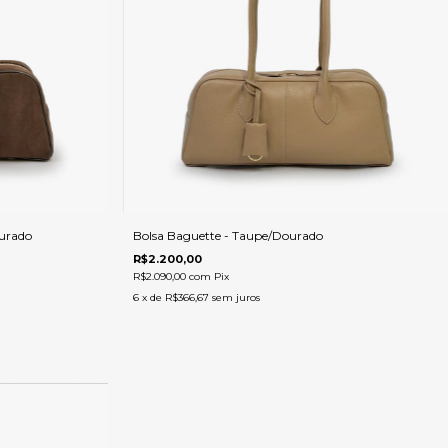
urado
Bolsa Baguette - Taupe/Dourado
R$2.200,00
R$2.090,00
com
Pix
6
x de
R$366,67
sem juros