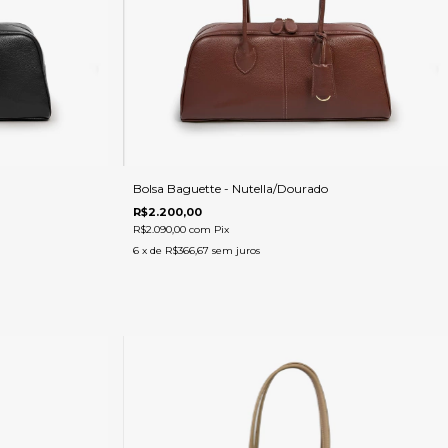
Bolsa Baguette - Nutella/Dourado
R$2.200,00
R$2.090,00
com
Pix
6
x de
R$366,67
sem juros