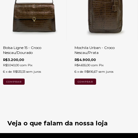
Bolsa Ligne 15 - Croco
Mochila Urban - Croco
Nescau/Dourado
Nescau/Prata
R$3.200,00
R$4.900,00
R$3.040,00
com
Pix
R$4.655,00
com
Pix
6
x de
R$533,33
sem juros
6
x de
R$816,67
sem juros
Veja o que falam da nossa loja