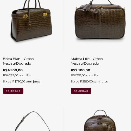
Bolsa Élan - Croco
Maleta Lille - Croco
Nescau/Dourado
Nescau/Dourado
R$4.500,00
R$2.100,00
R$4.275,00
com
Pix
R$1.995,00
com
Pix
6
x de
R$750,00
sem juros
6
x de
R$350,00
sem juros