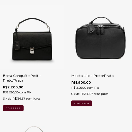
Bolsa Conquête Petit -
Maleta Lille - Preto/Prata
Preto/Prata
R$1.900,00
R$2.200,00
R$1.805,00
com
Pix
R$2.090,00
com
Pix
6
x de
R$316,67
sem juros
6
x de
R$366,67
sem juros