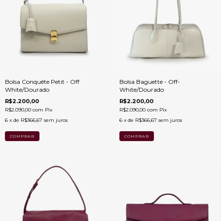
Bolsa Conquête Petit - Off
Bolsa Baguette - Off-
White/Dourado
White/Dourado
R$2.200,00
R$2.200,00
R$2.090,00
com
Pix
R$2.090,00
com
Pix
6
x de
R$366,67
sem juros
6
x de
R$366,67
sem juros