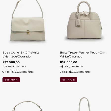
Bolsa Ligne 15 - Off-White
Bolsa Tresser Fermer Petit - Off-
L’Héritage/Dourado
White/Dourado
R$2.900,00
R$2.000,00
R$2.755,00
com
Pix
R$1.900,00
com
Pix
6
x de
R$483,33
sem juros
6
x de
R$333,33
sem juros