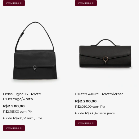
Bolsa Ligne 15 - Preto
Clutch Allure - Preto/Prata
L'Héritage/Prata
R$2.200,00
R$2.900,00
R$2.090,00
com
Pix
R$2.755,00
com
Pix
6
x de
R$366,67
sem juros
6
x de
R$483,33
sem juros