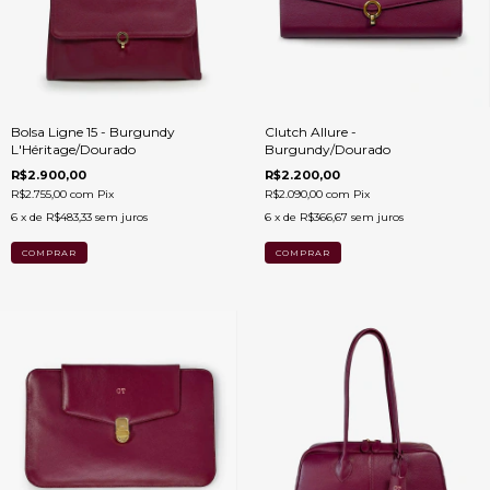
Bolsa Ligne 15 - Burgundy
Clutch Allure -
L'Héritage/Dourado
Burgundy/Dourado
R$2.900,00
R$2.200,00
R$2.755,00
com
Pix
R$2.090,00
com
Pix
6
x de
R$483,33
sem juros
6
x de
R$366,67
sem juros