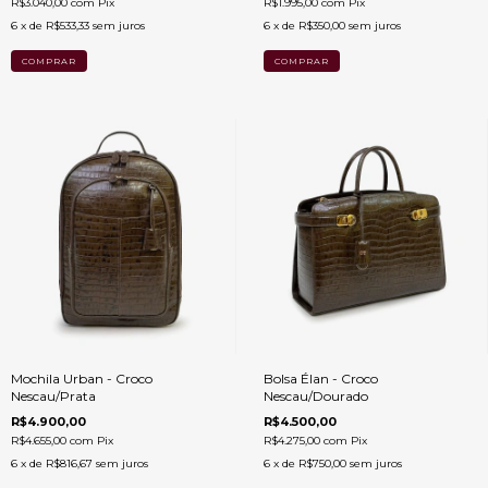
R$3.040,00
com
Pix
R$1.995,00
com
Pix
6
x de
R$533,33
sem juros
6
x de
R$350,00
sem juros
Mochila Urban - Croco
Bolsa Élan - Croco
Nescau/Prata
Nescau/Dourado
R$4.900,00
R$4.500,00
R$4.655,00
com
Pix
R$4.275,00
com
Pix
6
x de
R$816,67
sem juros
6
x de
R$750,00
sem juros